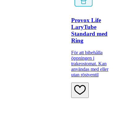
Provox Life
LaryTube
Standard med
Ring
För att bibehålla
öppningen i
trakeostomat. Kan
användas med eller
utan röstventil