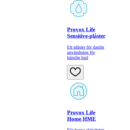
Provox Life
Sensitive-plåster
Ett plåster för daglig
användning för
känslig hud
Provox Life
Home HME
För lugna aktiviteter