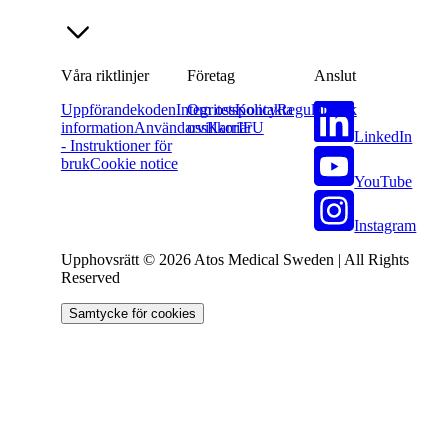
Våra riktlinjer
Företag
Anslut
Uppförandekoden
Integritetspolicy
Om oss
Kontakta
Regulatorisk
information
Användarvillkor
oss
Karriär
IFU
LinkedIn
- Instruktioner för
bruk
Cookie notice
YouTube
Instagram
Upphovsrätt © 2026 Atos Medical Sweden | All Rights
Reserved
Samtycke för cookies