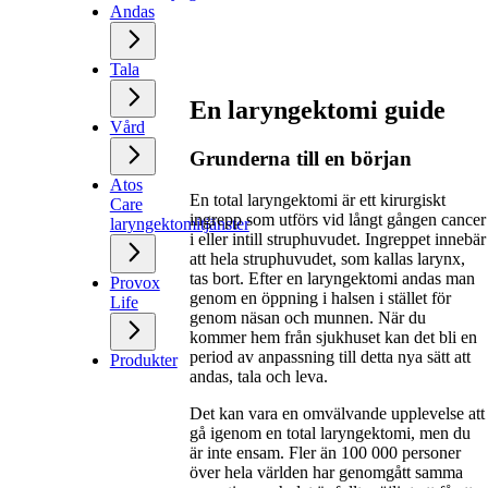
Andas
Tala
En laryngektomi guide
Vård
Grunderna till en början
Atos
En total laryngektomi är ett kirurgiskt
Care
ingrepp som utförs vid långt gången cancer
laryngektomitjänster
i eller intill struphuvudet. Ingreppet innebär
att hela struphuvudet, som kallas larynx,
tas bort. Efter en laryngektomi andas man
Provox
genom en öppning i halsen i stället för
Life
genom näsan och munnen. När du
kommer hem från sjukhuset kan det bli en
period av anpassning till detta nya sätt att
Produkter
andas, tala och leva.
Det kan vara en omvälvande upplevelse att
gå igenom en total laryngektomi, men du
är inte ensam. Fler än 100 000 personer
över hela världen har genomgått samma