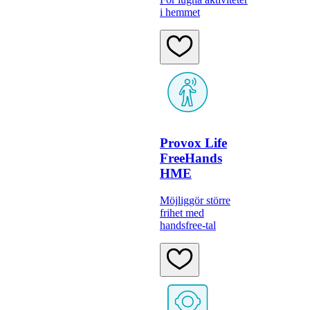
i hemmet
Provox Life
FreeHands
HME
Möjliggör större
frihet med
handsfree-tal