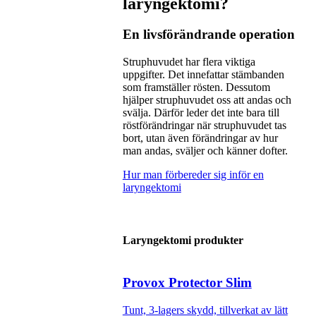
laryngektomi?
En livsförändrande operation
Struphuvudet har flera viktiga
uppgifter. Det innefattar stämbanden
som framställer rösten. Dessutom
hjälper struphuvudet oss att andas och
svälja. Därför leder det inte bara till
röstförändringar när struphuvudet tas
bort, utan även förändringar av hur
man andas, sväljer och känner dofter.
Hur man förbereder sig inför en
laryngektomi
Laryngektomi produkter
Provox Protector Slim
Tunt, 3-lagers skydd, tillverkat av lätt