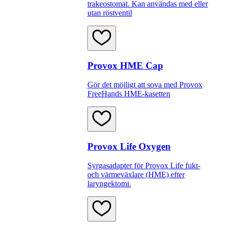
trakeostomat. Kan användas med eller
utan röstventil
Provox HME Cap
Gör det möjligt att sova med Provox
FreeHands HME-kasetten
Provox Life Oxygen
Syrgasadapter för Provox Life fukt-
och värmeväxlare (HME) efter
laryngektomi.