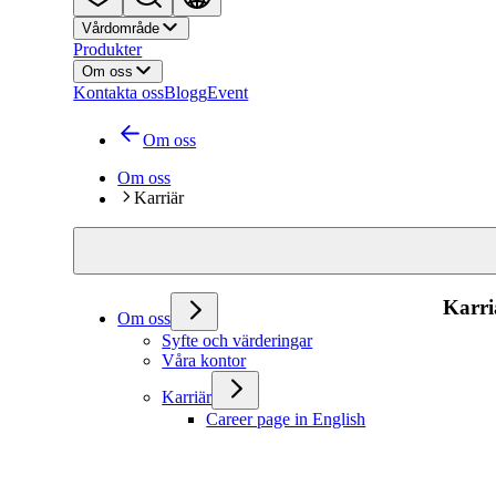
Vårdområde
Produkter
Om oss
Kontakta oss
Blogg
Event
Om oss
Om oss
Karriär
Karri
Om oss
Syfte och värderingar
Våra kontor
Karriär
Career page in English