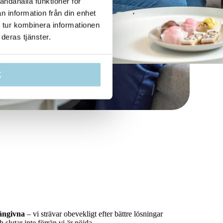
andahålla funktioner för
n information från din enhet
 tur kombinera informationen
deras tjänster.
K
ängivna
– vi strävar obevekligt efter bättre lösningar
h slutar inte förrän vi är nöjda