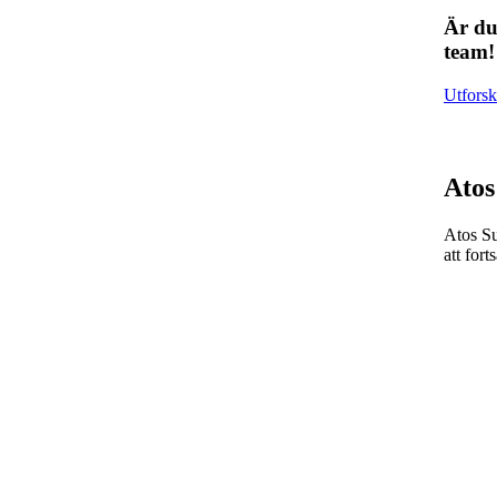
Är du 
team!
Utforsk
Atos
Atos Su
att for