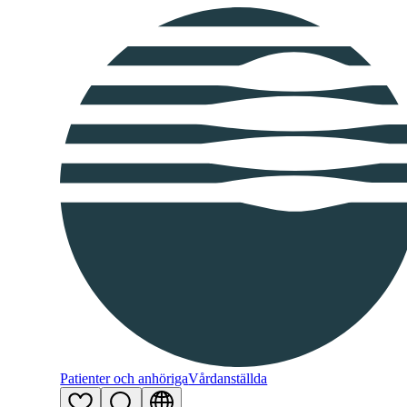
Patienter och anhöriga
Vårdanställda