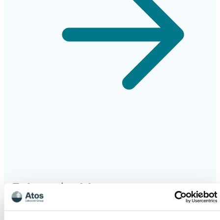
Trakeostomiprodukter
Från trakealkanyl till talventiler och HME:er (fukt-
och värmeväxlare) erbjuder vi en komplett och