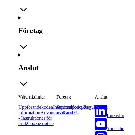
Företag
Anslut
Våra riktlinjer
Företag
Anslut
Uppförandekoden
Integritetspolicy
Om oss
Kontakta
Regulatorisk
information
Användarvillkor
oss
Karriär
IFU
LinkedIn
- Instruktioner för
bruk
Cookie notice
YouTube