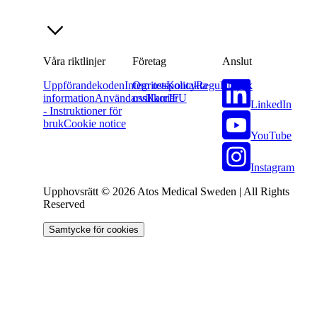
Våra riktlinjer
Företag
Anslut
Uppförandekoden
Integritetspolicy
Om oss
Kontakta
Regulatorisk
information
Användarvillkor
oss
Karriär
IFU
LinkedIn
- Instruktioner för
bruk
Cookie notice
YouTube
Instagram
Upphovsrätt © 2026 Atos Medical Sweden | All Rights
Reserved
Samtycke för cookies