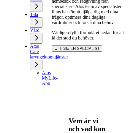
hembesök och rådgivning från
specialister? Atos team av specialister
finns här för att hjälpa dig med dina
Tala
frågor, optimera dina dagliga
vårdrutiner och förstå dina behov.
Vård
Vänligen fyll i formuläret nedan för att
få det stöd du behöver.
Atos
→ Träffa EN SPECIALIST
Care
laryngektomitjänster
Atos
MyLife-
App
Provox
Komma
Hem
Boka
ett
hembesök
Vem är vi
Kostnadsfria
prover
och vad kan
Akutkort