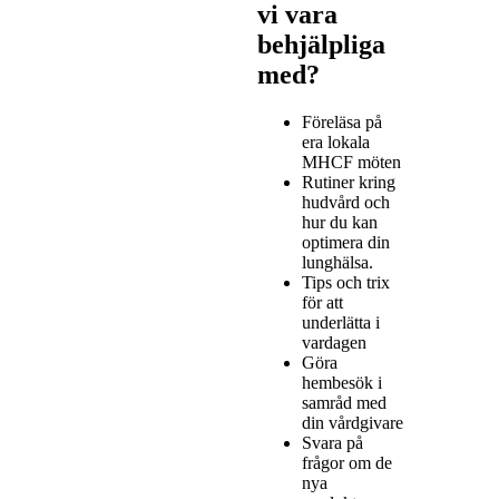
vi vara
Provox
Life
behjälpliga
med?
Produkter
Föreläsa på
era lokala
MHCF möten
Rutiner kring
hudvård och
hur du kan
optimera din
lunghälsa.
Tips och trix
för att
underlätta i
vardagen
Göra
hembesök i
samråd med
din vårdgivare
Svara på
frågor om de
nya