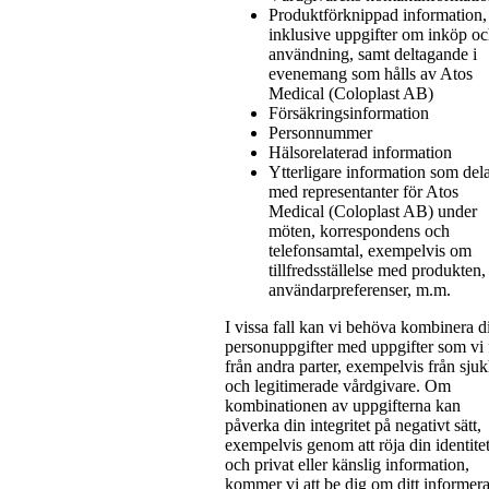
Produktförknippad information,
inklusive uppgifter om inköp o
användning, samt deltagande i
evenemang som hålls av Atos
Medical (Coloplast AB)
Försäkringsinformation
Personnummer
Hälsorelaterad information
Ytterligare information som del
med representanter för Atos
Medical (Coloplast AB) under
möten, korrespondens och
telefonsamtal, exempelvis om
tillfredsställelse med produkten,
användarpreferenser, m.m.
I vissa fall kan vi behöva kombinera d
personuppgifter med uppgifter som vi f
från andra parter, exempelvis från sju
och legitimerade vårdgivare. Om
kombinationen av uppgifterna kan
påverka din integritet på negativt sätt,
exempelvis genom att röja din identite
och privat eller känslig information,
kommer vi att be dig om ditt informer