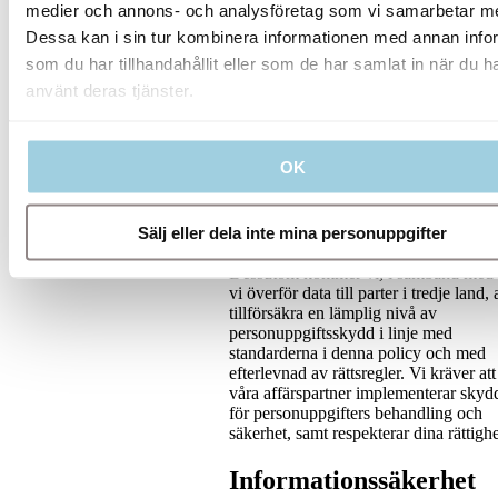
medier och annons- och analysföretag som vi samarbetar m
Vi kommer aldrig att överföra dina
personuppgifter till tredje parter för sy
Dessa kan i sin tur kombinera informationen med annan info
såsom marknadsföring, annat än om v
som du har tillhandahållit eller som de har samlat in när du h
har ditt samtycke till detta och har gett
använt deras tjänster.
information om den planerade
användningen av dina personuppgifter
Du kan när som helst invända mot de
typ av personuppgiftsöverföring. Vi
OK
kommer inte att be dig om ditt samtyc
om vi har rättslig skyldighet att dela 
oss av dina personuppgifter. Vi komm
Sälj eller dela inte mina personuppgifter
att erhålla ditt samtycke innan vi överf
personuppgifter till parter i tredje land.
Dessutom kommer vi, i samband med 
vi överför data till parter i tredje land, a
tillförsäkra en lämplig nivå av
personuppgiftsskydd i linje med
standarderna i denna policy och med
efterlevnad av rättsregler. Vi kräver att
våra affärspartner implementerar skyd
för personuppgifters behandling och
säkerhet, samt respekterar dina rättighe
Informationssäkerhet