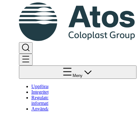
Meny
Uppförandekoden
Integritetspolicy
Regulatorisk
information
Användarvillkor