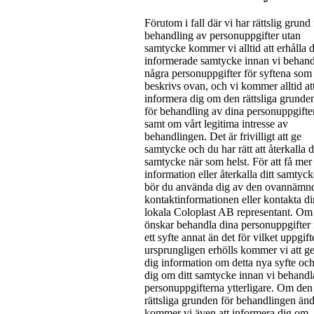
Förutom i fall där vi har rättslig grund 
behandling av personuppgifter utan
samtycke kommer vi alltid att erhålla d
informerade samtycke innan vi behand
några personuppgifter för syftena som
beskrivs ovan, och vi kommer alltid at
informera dig om den rättsliga grunde
för behandling av dina personuppgifter
samt om vårt legitima intresse av
behandlingen. Det är frivilligt att ge
samtycke och du har rätt att återkalla di
samtycke när som helst. För att få mer
information eller återkalla ditt samtyck
bör du använda dig av den ovannämn
kontaktinformationen eller kontakta di
lokala Coloplast AB representant. Om
önskar behandla dina personuppgifter 
ett syfte annat än det för vilket uppgif
ursprungligen erhölls kommer vi att g
dig information om detta nya syfte oc
dig om ditt samtycke innan vi behandl
personuppgifterna ytterligare. Om den
rättsliga grunden för behandlingen änd
kommer vi även att informera dig om