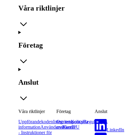
Våra riktlinjer
Företag
Anslut
Våra riktlinjer
Företag
Anslut
Uppförandekoden
Integritetspolicy
Om oss
Kontakta
Regulatorisk
information
Användarvillkor
oss
Karriär
IFU
LinkedIn
- Instruktioner för