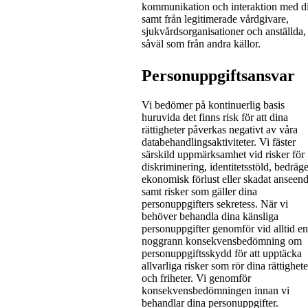
kommunikation och interaktion med d
samt från legitimerade vårdgivare,
sjukvårdsorganisationer och anställda,
såväl som från andra källor.
Personuppgiftsansvar
Vi bedömer på kontinuerlig basis
huruvida det finns risk för att dina
rättigheter påverkas negativt av våra
databehandlingsaktiviteter. Vi fäster
särskild uppmärksamhet vid risker för
diskriminering, identitetsstöld, bedräge
ekonomisk förlust eller skadat anseend
samt risker som gäller dina
personuppgifters sekretess. När vi
behöver behandla dina känsliga
personuppgifter genomför vid alltid en
noggrann konsekvensbedömning om
personuppgiftsskydd för att upptäcka
allvarliga risker som rör dina rättighete
och friheter. Vi genomför
konsekvensbedömningen innan vi
behandlar dina personuppgifter.