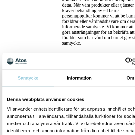
detta. När våra produkter eller tjänster
kräver behandling av ett barns
personuppgifter kommer vi att be barn
föräldrar eller vårdnadshavare om der
informerade samtycke. Vi kommer att
göra ansträngningar för att bekräfta att
förälder som har vård om barnet gav si
samtycke.
Delning av dina
personuppgifter internt
inom Coloplast-
Samtycke
Information
Om
koncernen och med
tredje part
Denna webbplats använder cookies
Personuppgifter kommer att delas ino
Coloplast-koncernen, särskilt till
Vi använder enhetsidentifierare för att anpassa innehållet oc
huvudkontoret i Coloplast A/S och At
annonserna till användarna, tillhandahålla funktioner för socia
Medical AB, bland annat för IT-
administration och ekonomi, dataanal
medier och analysera vår trafik. Vi vidarebefordrar även såd
och affärsutveckling.
identifierare och annan information från din enhet till de socia