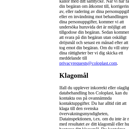
källor med ditt samtycke. När vi har få
din begäran om åtkomst till, korrigeri
av, eller radering av dina personuppgif
eller en invändning mot behandlingen
dina personuppgifter, kommer vi att
undersöka huruvida det är möjligt att
tillgodose din begäran. Sedan kommer
att svara på din begäran utan oskäligt
dröjsmål och senast en månad efter att
tog emot din begäran. Om du vill utnyt
dina rättigheter ber vi dig skicka ett
meddelande till
privacyrequests@coloplast.com
.
Klagomål
Ifall du upplever inkorrekt eller olagli
databehandling hos Coloplast, kan du
kontakta oss på ovannämnda
kontaktuppgifter. Du har alltid rätt att
klaga till den svenska
övervakningsmyndigheten,
Datainspektionen, t.ex. om du inte är 
med resultatet av ditt klagomål eller hu