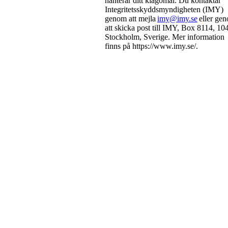
hanterar ditt klagomål. Du kontaktar
Integritetsskyddsmyndigheten (IMY)
genom att mejla
imy@imy.se
eller ge
att skicka post till IMY, Box 8114, 10
Stockholm, Sverige. Mer information
finns på https://www.imy.se/.