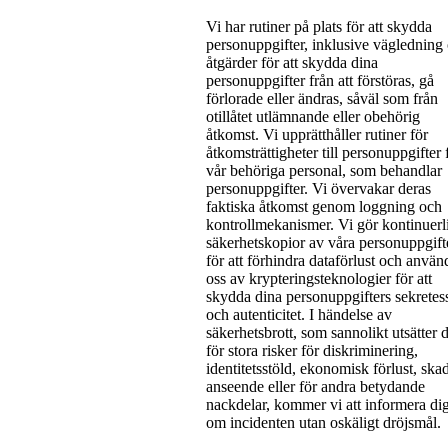
Vi har rutiner på plats för att skydda
personuppgifter, inklusive vägledning
åtgärder för att skydda dina
personuppgifter från att förstöras, gå
förlorade eller ändras, såväl som från
otillåtet utlämnande eller obehörig
åtkomst. Vi upprätthåller rutiner för
åtkomsträttigheter till personuppgifter 
vår behöriga personal, som behandlar
personuppgifter. Vi övervakar deras
faktiska åtkomst genom loggning och
kontrollmekanismer. Vi gör kontinuerl
säkerhetskopior av våra personuppgift
för att förhindra dataförlust och använ
oss av krypteringsteknologier för att
skydda dina personuppgifters sekretes
och autenticitet. I händelse av
säkerhetsbrott, som sannolikt utsätter 
för stora risker för diskriminering,
identitetsstöld, ekonomisk förlust, ska
anseende eller för andra betydande
nackdelar, kommer vi att informera di
om incidenten utan oskäligt dröjsmål.