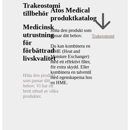
Trakeostomi
Atos Medical
tillbehör
produktkatalog
Medicinsk
Hitta den produkt som
utrustning
passar ditt behov.
Trakeostomi
för
Du kan kombinera en
förbättrad
HME (Heat and
Moisture Exchanger)
livskvalitet
med ett effektivt filter,
för extra skydd. Eller
kombinera en talventil
Hitta den produkt
med egenskaperna hos
som passar ditt
en HME.
behov. Vi har ett
brett utbud av olika
produkter.