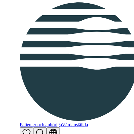
Patienter och anhöriga
Vårdanställda