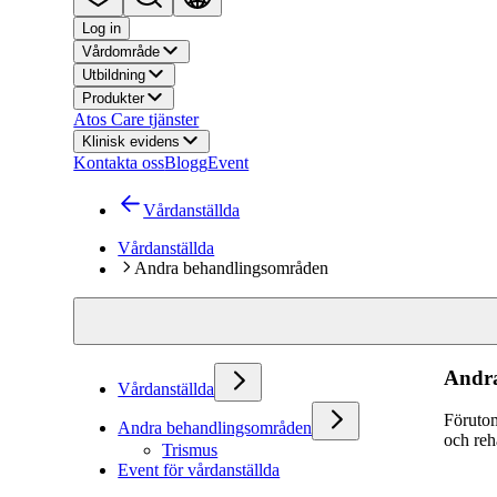
Log in
Vårdområde
Utbildning
Produkter
Atos Care tjänster
Klinisk evidens
Kontakta oss
Blogg
Event
Vårdanställda
Vårdanställda
Andra behandlingsområden
Andr
Vårdanställda
Förutom
Andra behandlingsområden
och reha
Trismus
Event för vårdanställda