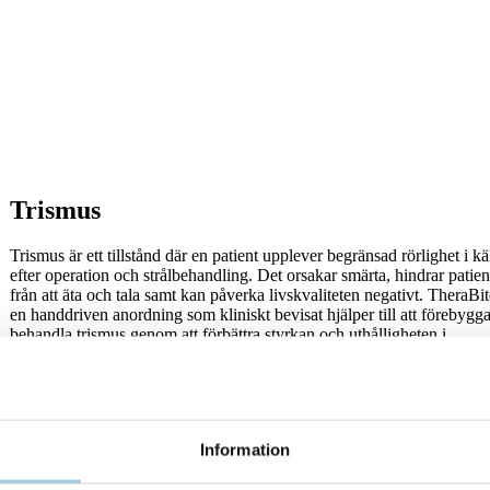
Trismus
Trismus är ett tillstånd där en patient upplever begränsad rörlighet i k
efter operation och strålbehandling. Det orsakar smärta, hindrar patie
från att äta och tala samt kan påverka livskvaliteten negativt. TheraBit
en handdriven anordning som kliniskt bevisat hjälper till att förebygg
behandla trismus genom att förbättra styrkan och uthålligheten i
tuggmusklerna.
Läs mer
Information