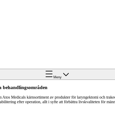
Meny
a behandlingsområden
 Atos Medicals kärnsortiment av produkter för laryngektomi och trakeot
bilitering efter operation, allt i syfte att förbättra livskvaliteten för m