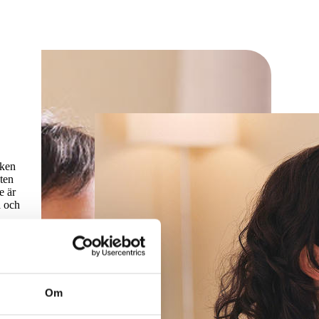
äken
nten
e är
a och
Om