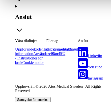
Anslut
Våra riktlinjer
Företag
Anslut
Uppförandekoden
Integritetspolicy
Om oss
Kontakta
Regulatorisk
information
Användarvillkor
oss
Karriär
IFU
LinkedIn
- Instruktioner för
bruk
Cookie notice
YouTube
Instagram
Upphovsrätt © 2026 Atos Medical Sweden | All Rights
Reserved
Samtycke för cookies