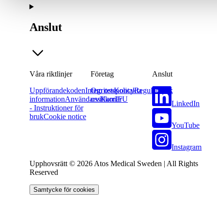
Anslut
Våra riktlinjer
Företag
Anslut
Uppförandekoden
Integritetspolicy
Om oss
Kontakta
Regulatorisk
information
Användarvillkor
oss
Karriär
IFU
LinkedIn
- Instruktioner för
bruk
Cookie notice
YouTube
Instagram
Upphovsrätt © 2026 Atos Medical Sweden | All Rights
Reserved
Samtycke för cookies